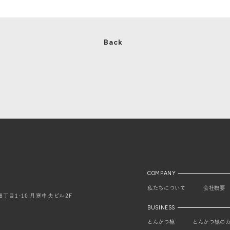
Back
COMPANY
私たちについて
会社概要
8丁目1-10 月寒中央ビル2F
BUSINESS
とんかつ檍
とんかつ檍のカ