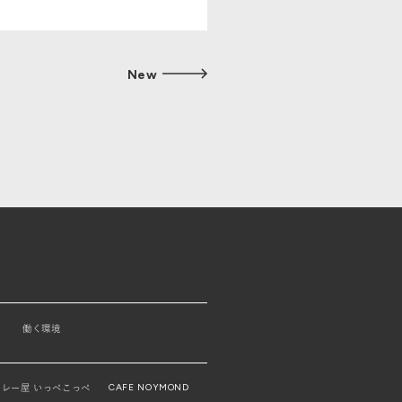
New
働く環境
CAFE NOYMOND
レー屋 いっぺこっぺ